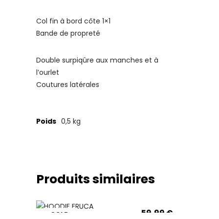
Col fin à bord côte 1×1
Bande de propreté
Double surpiqûre aux manches et à
l’ourlet
Coutures latérales
Poids
0,5 kg
Produits similaires
HOODIE ERUCA
CHOIX DES OPTIONS
Ce
produit
SWEAT WIREFRAME
59,99
€
a
SOLD
CHOIX DES OPTIONS
Ce