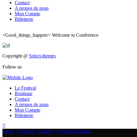
Contact
A propos de nous
Mon Compte
Billetterie
<Good_things_happen/>
Welcome to Conference
Copyright @
Select-themes
Follow us
Le Festival
Boutique
Contact
A propos de nous
Mon Compte
Billetterie
Home
>
Boutique
>
Clothing
,
Sweats Col Rond
>
SWEAT BUTTERFL