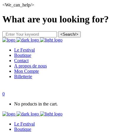
<We_can_help/>
What are you looking for?
<Search/>
Le Festival
Boutique
Contact
A propos de nous
Mon Compte
Billetterie
0
No products in the cart.
Le Festival
Boutique